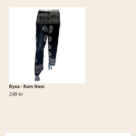
Byxa - Ram Nani
K
249 kr
5