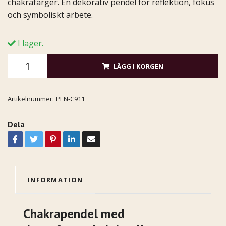
chakrafärger. En dekorativ pendel för reflektion, fokus
och symboliskt arbete.
I lager.
LÄGG I KORGEN
Artikelnummer:
PEN-C911
Dela
INFORMATION
Chakrapendel med