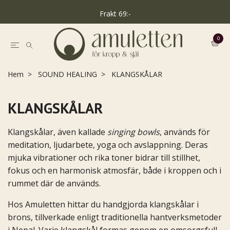
Frakt 69:-
0
Hem
SOUND HEALING
KLANGSKÅLAR
KLANGSKÅLAR
Klangskålar, även kallade
singing bowls
, används för
meditation, ljudarbete, yoga och avslappning. Deras
mjuka vibrationer och rika toner bidrar till stillhet,
fokus och en harmonisk atmosfär, både i kroppen och i
rummet där de används.
Hos Amuletten hittar du handgjorda klangskålar i
brons, tillverkade enligt traditionella hantverksmetoder
i Nepal. Varje klangskål formas genom en omsorgsfull