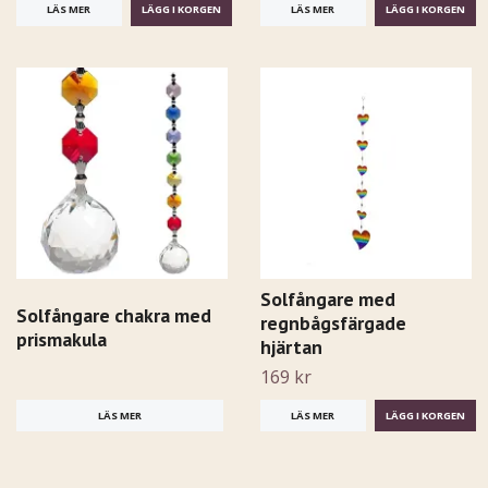
LÄS MER
LÄS MER
Solfångare med
Solfångare chakra med
regnbågsfärgade
prismakula
hjärtan
169 kr
LÄS MER
LÄS MER