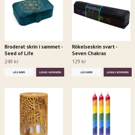
Broderat skrin i sammet -
Rökelseskrin svart -
Seed of Life
Seven Chakras
249 kr
129 kr
LÄS MER
LÄS MER