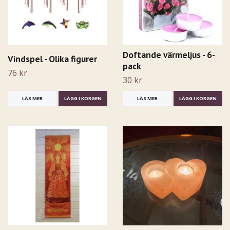
Doftande värmeljus - 6-
Vindspel - Olika figurer
pack
76 kr
30 kr
LÄS MER
LÄGG I KORGEN
LÄS MER
LÄGG I KORGEN