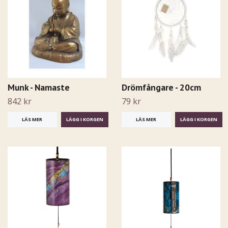
Munk - Namaste
Drömfångare - 20cm
842 kr
79 kr
LÄS MER
LÄS MER