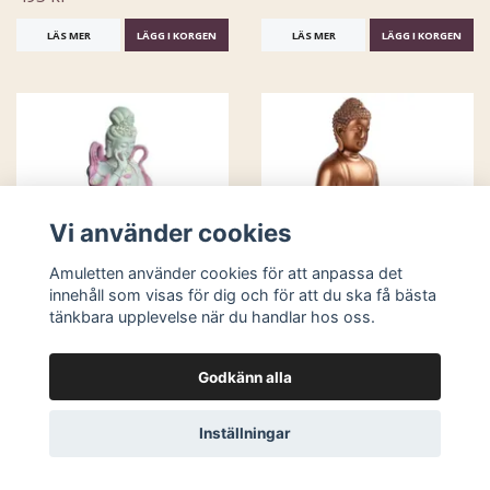
LÄS MER
LÄGG I KORGEN
LÄS MER
LÄGG I KORGEN
Vi använder cookies
Amuletten använder cookies för att anpassa det
innehåll som visas för dig och för att du ska få bästa
tänkbara upplevelse när du handlar hos oss.
Kuan-Yin sittande på
Buddha - Earth Touching
lotus
29 cm
845 kr
765 kr
Godkänn alla
LÄS MER
LÄS MER
Inställningar