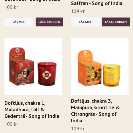
Saffran - Song of India
109 kr
109 kr
LÄS MER
LÄS MER
Doftljus, chakra 3,
Doftljus, chakra 1,
Manipura, Grönt Te &
Muladhara, Tall &
Citrongräs - Song of
Cederträ - Song of India
India
109 kr
109 kr