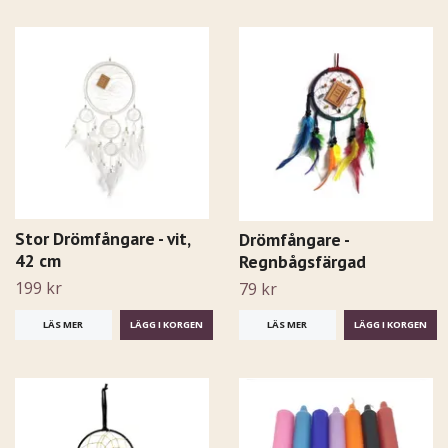
Stor Drömfångare - vit,
Drömfångare -
42 cm
Regnbågsfärgad
199 kr
79 kr
LÄS MER
LÄS MER