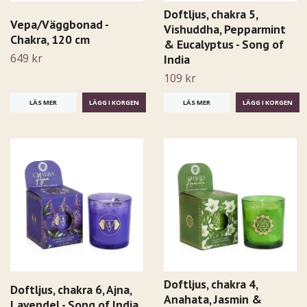
Doftljus, chakra 5,
Vepa/Väggbonad -
Vishuddha, Pepparmint
Chakra, 120 cm
& Eucalyptus - Song of
649 kr
India
109 kr
LÄS MER
LÄS MER
Doftljus, chakra 4,
Doftljus, chakra 6, Ajna,
Anahata, Jasmin &
Lavendel - Song of India