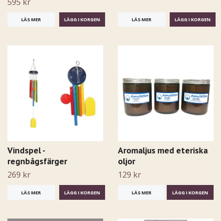
595 kr
LÄS MER
LÄS MER
Vindspel -
Aromaljus med eteriska
regnbågsfärger
oljor
269 kr
129 kr
LÄS MER
LÄS MER
LÄGG I KORGEN