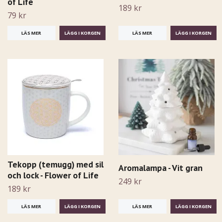
of Life
189 kr
79 kr
LÄS MER
LÄS MER
Tekopp (temugg) med sil
Aromalampa - Vit gran
och lock - Flower of Life
249 kr
189 kr
LÄS MER
LÄS MER