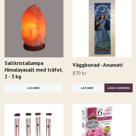
Saltkristallampa
Väggbonad - Anumati
Himalayasalt med träfot,
879 kr
2 - 3 kg
LÄS MER
LÄS MER