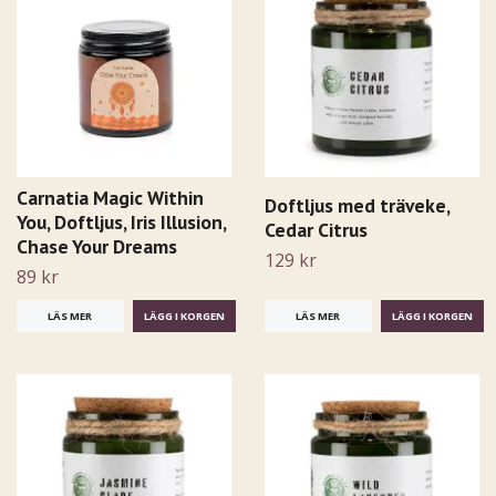
Carnatia Magic Within
Doftljus med träveke,
You, Doftljus, Iris Illusion,
Cedar Citrus
Chase Your Dreams
129 kr
89 kr
LÄS MER
LÄS MER