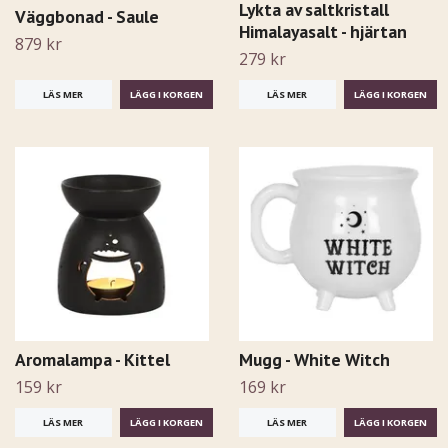
Lykta av saltkristall
Väggbonad - Saule
Himalayasalt - hjärtan
879 kr
279 kr
LÄS MER
LÄS MER
Aromalampa - Kittel
Mugg - White Witch
159 kr
169 kr
LÄS MER
LÄS MER