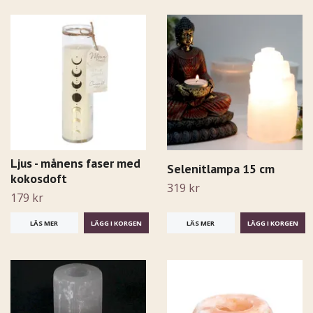
Ljus - månens faser med
Selenitlampa 15 cm
kokosdoft
319 kr
179 kr
LÄS MER
LÄS MER