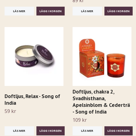
89 kr
LÄS MER
LÄS MER
Doftljus, chakra 2,
Doftljus, Relax - Song of
Svadhisthana,
India
Apelsinblom & Cederträ
59 kr
- Song of India
109 kr
LÄS MER
LÄS MER