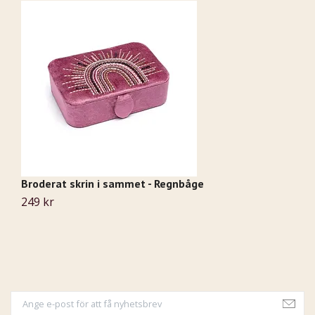
Broderat skrin i sammet - Regnbåge
Z
249 kr
5