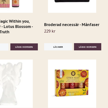
agic Within you,
Broderad necessär - Månfaser
 - Lotus Blossom -
229 kr
Truth
LÄS MER