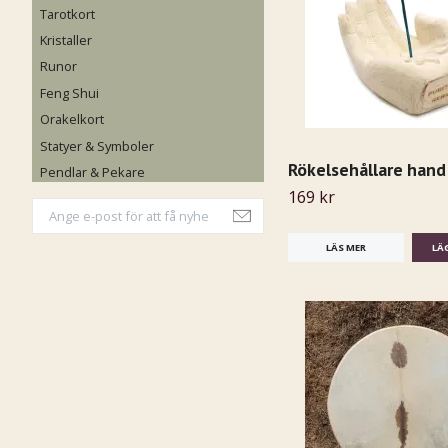
Tarotkort
Kristaller
Runor
Feng Shui
Orakelkort
Statyer & Symboler
Rökelsehållare hand
Pendlar & Pekare
169 kr
LÄS MER