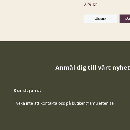
229 kr
LÄS MER
Anmäl dig till vårt nyhe
Kundtjänst
Tveka inte att kontakta oss på
butiken@amuletten.se