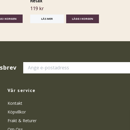
Relax
119 kr
LÄS MER
tsbrev
Vår service
Kontakt
Köpvillkor
Frakt & Returer
Om Oss