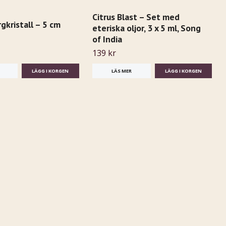
Citrus Blast – Set med
rgkristall – 5 cm
eteriska oljor, 3 x 5 ml, Song
of India
139 kr
LÄS MER