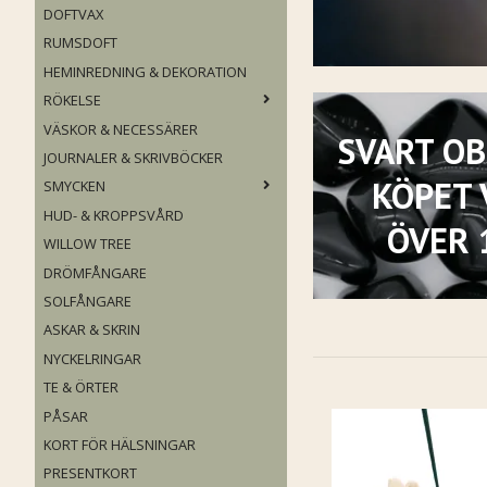
DOFTVAX
RUMSDOFT
HEMINREDNING & DEKORATION
RÖKELSE
VÄSKOR & NECESSÄRER
SVART OB
JOURNALER & SKRIVBÖCKER
KÖPET 
SMYCKEN
HUD- & KROPPSVÅRD
ÖVER 
WILLOW TREE
DRÖMFÅNGARE
SOLFÅNGARE
ASKAR & SKRIN
NYCKELRINGAR
TE & ÖRTER
PÅSAR
KORT FÖR HÄLSNINGAR
PRESENTKORT