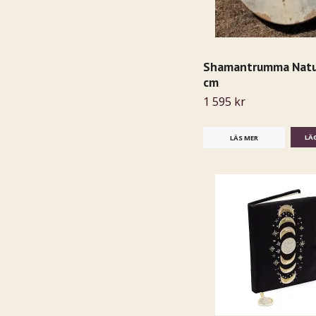
Shamantrumma Natur
cm
1 595 kr
LÄS MER