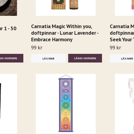
Carnatia Magic Within you,
Carnatia M
 1 - 50
doftpinnar - Lunar Lavender -
doftpinnar
Embrace Harmony
Seek Your 
99 kr
99 kr
LÄS MER
LÄS MER