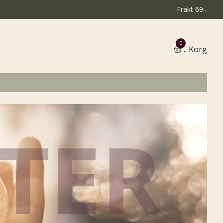
Frakt 69:-
0
.. Korg