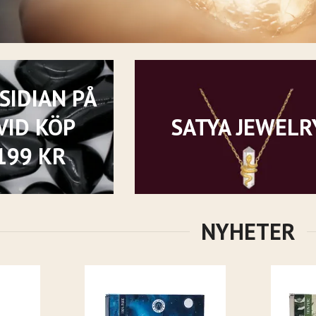
SIDIAN PÅ
VID KÖP
SATYA JEWELR
199 KR