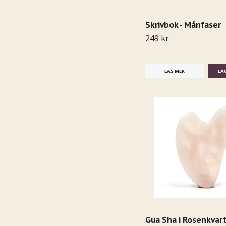
Skrivbok - Månfaser
249 kr
LÄS MER
Gua Sha i Rosenkvar