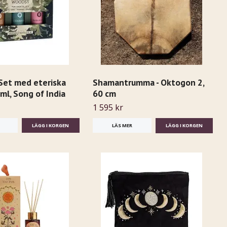
Set med eteriska
Shamantrumma - Oktogon 2,
5 ml, Song of India
60 cm
1 595 kr
LÄS MER