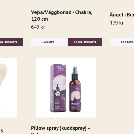
Vepa/Väggbonad - Chakra,
Ängel i Be
120 cm
179 kr
649 kr
LÄS MER
LÄS MER
Pillow spray (kuddspray) –
ts