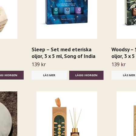
Sleep – Set med eteriska
Woodsy – 
oljor, 3 x 5 ml, Song of India
oljor, 3 x 
139 kr
139 kr
LÄS MER
LÄS MER