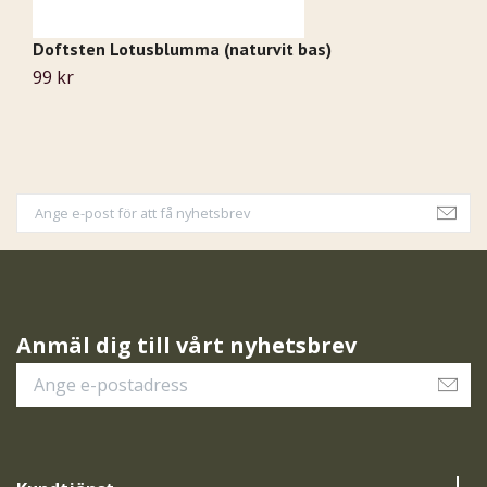
Doftsten Lotusblumma (naturvit bas)
A
99 kr
3
Anmäl dig till vårt nyhetsbrev