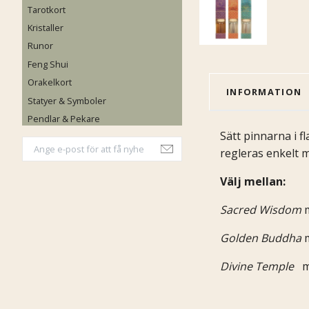
Tarotkort
Kristaller
Runor
Feng Shui
Orakelkort
INFORMATION
Statyer & Symboler
Pendlar & Pekare
Sätt pinnarna i f
regleras enkelt m
Välj mellan:
Sacred Wisdom
Golden Buddha
Divine Temple
m