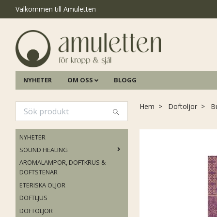
Välkommen till Amuletten
NYHETER
OM OSS
BLOGG
Hem
Doftoljor
Bu
NYHETER
SOUND HEALING
AROMALAMPOR, DOFTKRUS &
DOFTSTENAR
ETERISKA OLJOR
DOFTLJUS
DOFTOLJOR