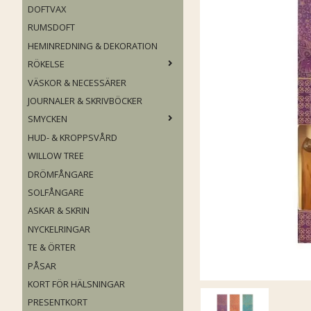
DOFTVAX
RUMSDOFT
HEMINREDNING & DEKORATION
RÖKELSE
VÄSKOR & NECESSÄRER
JOURNALER & SKRIVBÖCKER
SMYCKEN
HUD- & KROPPSVÅRD
WILLOW TREE
DRÖMFÅNGARE
SOLFÅNGARE
ASKAR & SKRIN
NYCKELRINGAR
TE & ÖRTER
PÅSAR
KORT FÖR HÄLSNINGAR
PRESENTKORT