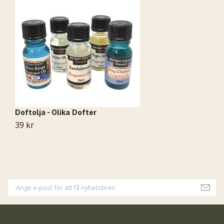
Doftolja - Olika Dofter
B
39 kr
9