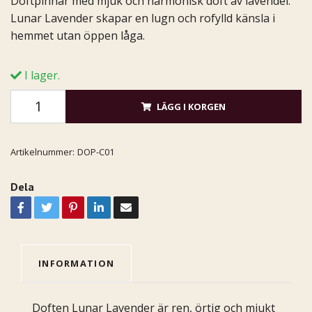
Doftpinnar med mjuk och harmonisk doft av lavendel.
Lunar Lavender skapar en lugn och rofylld känsla i
hemmet utan öppen låga.
I lager.
LÄGG I KORGEN
Artikelnummer:
DOP-C01
Dela
INFORMATION
Doften Lunar Lavender är ren, örtig och mjukt