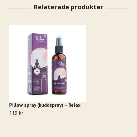
Pillow spray (kuddspray) – Relax
S
119 kr
Sl