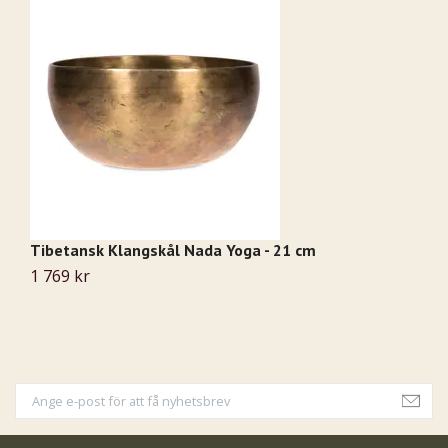
Tibetansk Klangskål Nada Yoga - 21 cm
T
1 769 kr
2 