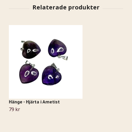
Hänge - Hjärta i Ametist
Ha
79 kr
9