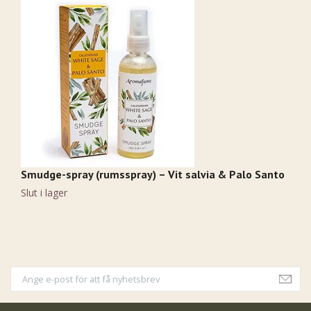
Smudge-spray (rumsspray) – Vit salvia & Palo Santo
Pi
1
Slut i lager