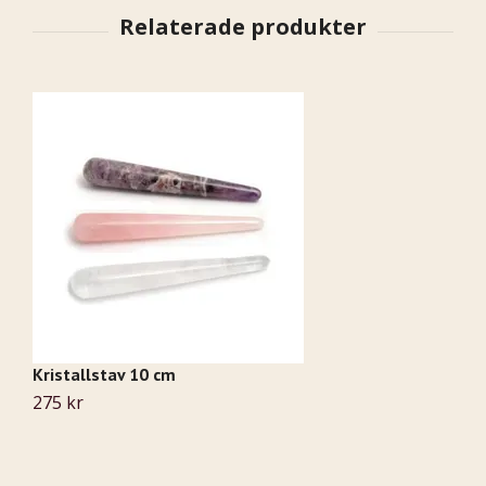
Kristallstav 10 cm
Do
275 kr
1