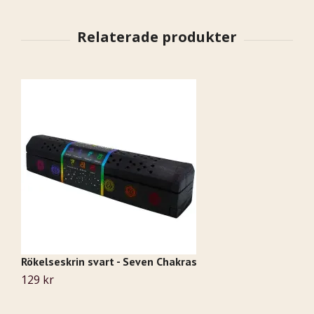
Rökelseskrin svart - Seven Chakras
A
129 kr
1