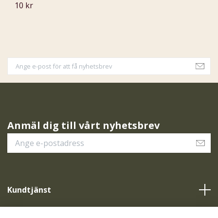
10 kr
1
Anmäl dig till vårt nyhetsbrev
Kundtjänst
Vår service