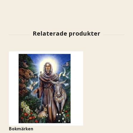
Bokmärken
Gu