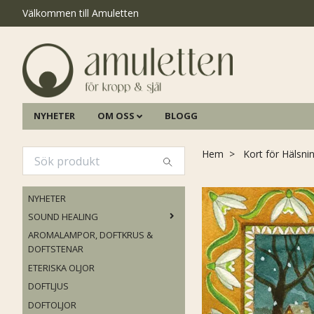
Välkommen till Amuletten
NYHETER
OM OSS
BLOGG
Hem
Kort för Hälsni
NYHETER
SOUND HEALING
AROMALAMPOR, DOFTKRUS &
DOFTSTENAR
ETERISKA OLJOR
DOFTLJUS
DOFTOLJOR