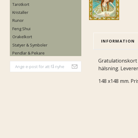
Tarotkort
Kristaller
Runor
Feng Shui
Orakelkort
INFORMATION
Statyer & Symboler
Pendlar & Pekare
Gratulationskort
hälsning. Levere
148 x148 mm. Pris