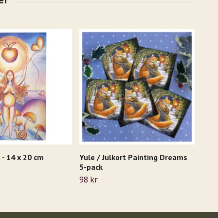
 - 14 x 20 cm
Yule / Julkort Painting Dreams
Shar
5-pack
38 k
98 kr