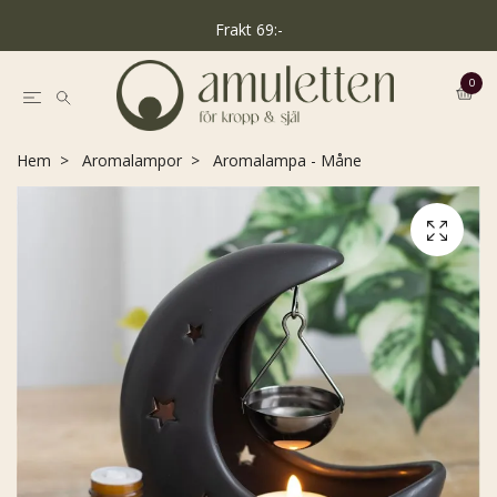
Frakt 69:-
0
Hem
Aromalampor
Aromalampa - Måne