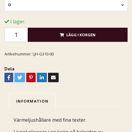
D
I lager.
LÄGG I KORGEN
Artikelnummer:
LJH-G310-0D
Dela
INFORMATION
Värmeljushållare med fina texter.
Ljuset placeras i en kopp på baksidan av