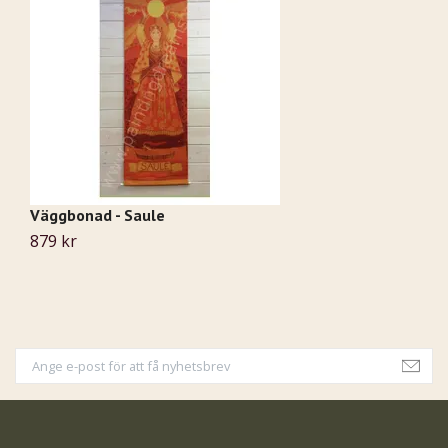
Väggbonad - Saule
A
879 kr
9