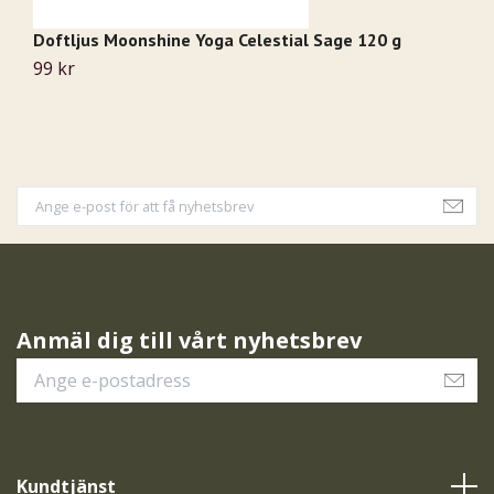
Doftljus Moonshine Yoga Celestial Sage 120 g
D
99 kr
9
Anmäl dig till vårt nyhetsbrev
Kundtjänst