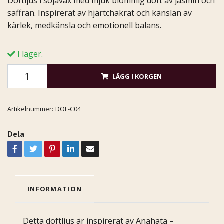
Doftljus i sojavax med mjuk blommig doft av jasmin och
saffran. Inspirerat av hjärtchakrat och känslan av
kärlek, medkänsla och emotionell balans.
I lager.
LÄGG I KORGEN
Artikelnummer:
DOL-C04
Dela
INFORMATION
Detta doftljus är inspirerat av Anahata –