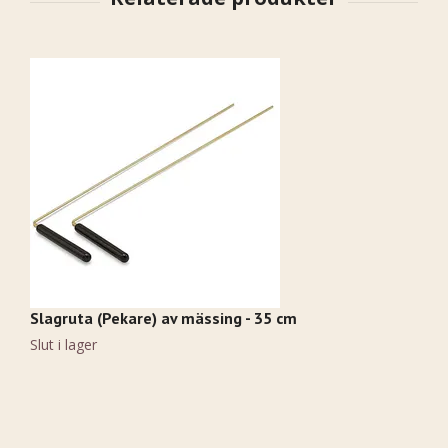
Slagruta (Pekare) av mässing - 35 cm
R
1
Slut i lager