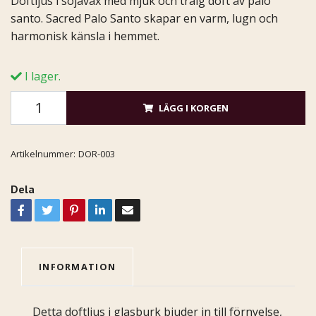
Doftljus i sojavax med mjuk och träig doft av palo
santo. Sacred Palo Santo skapar en varm, lugn och
harmonisk känsla i hemmet.
I lager.
LÄGG I KORGEN
Artikelnummer:
DOR-003
Dela
INFORMATION
Detta doftljus i glasburk bjuder in till förnyelse,