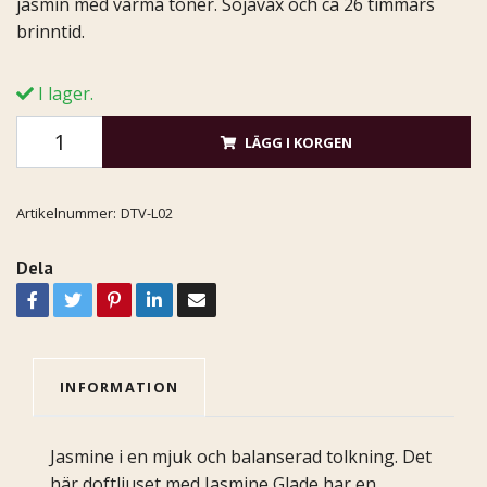
jasmin med varma toner. Sojavax och ca 26 timmars
brinntid.
I lager.
LÄGG I KORGEN
Artikelnummer:
DTV-L02
Dela
INFORMATION
Jasmine i en mjuk och balanserad tolkning. Det
här doftljuset med Jasmine Glade har en