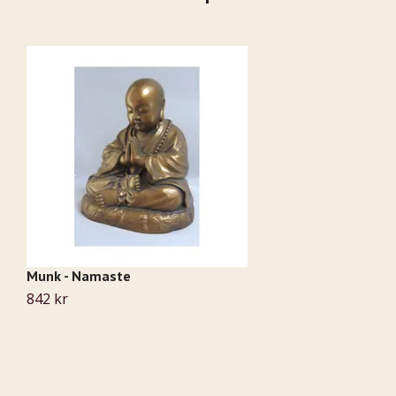
Munk - Namaste
Ay
842 kr
6