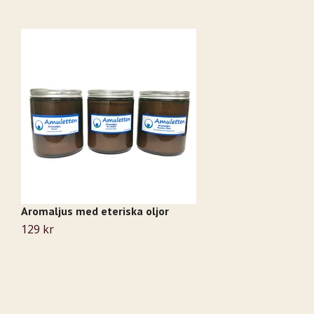
Aromaljus med eteriska oljor
Hä
129 kr
3