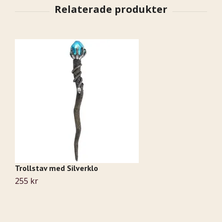
Trollstav med Silverklo
T
255 kr
2