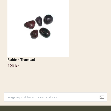
Rubin - Trumlad
So
120 kr
5