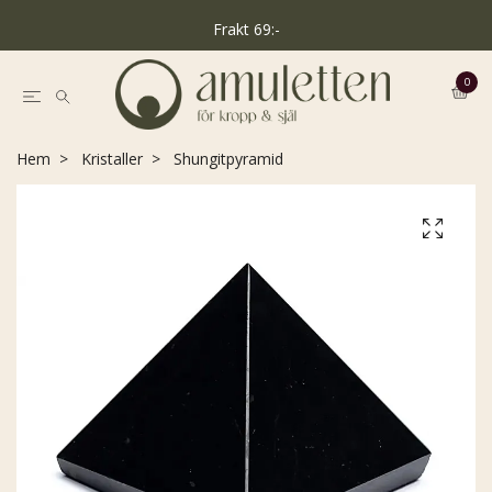
Frakt 69:-
0
Hem
Kristaller
Shungitpyramid