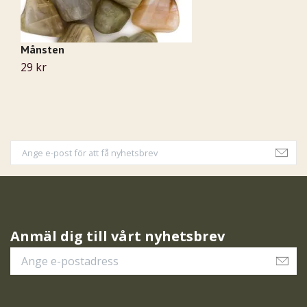
Månsten
J
29 kr
6
Anmäl dig till vårt nyhetsbrev