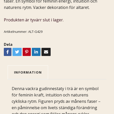
faser. En symbol för feminin energi, intuition och
naturens rytm. Vacker dekoration för altaret.
Produkten är tyvärr slut i lager.
Artikelnummer:
ALT-G429
Dela
INFORMATION
Denna vackra gudinnestaty i trä är en symbol
för feminin kraft, intuition och naturens
cykliska rytm. Figuren pryds av månens faser –
en påminnelse om livets ständiga förändring
och den energi som följer månens cykler.