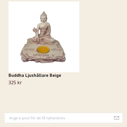
Buddha Ljushållare Beige
D
325 kr
9