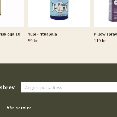
risk olja 10
Yule - ritualolja
Pillow spray
59 kr
119 kr
tsbrev
Vår service