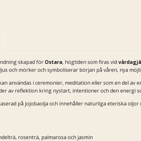
landning skapad för
Ostara
, högtiden som firas vid
vårdagjä
ljus och mörker och symboliserar början på våren, nya möj
kan användas i ceremonier, meditation eller som en del av en
nder av reflektion kring nystart, intentioner och den energi s
serad på jojobaolja och innehåller naturliga eteriska oljor
andelträ, rosenträ, palmarosa och jasmin