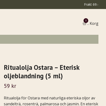
Frakt 69:-
0
.. Korg
Ritualolja Ostara – Eterisk
oljeblandning (5 ml)
59 kr
Ritualolja för Ostara med naturliga eteriska oljor av
sandelträ, rosenträ, palmarosa och jasmin. En eterisk