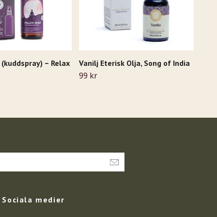
 (kuddspray) – Relax
Vanilj Eterisk Olja, Song of India
Slee
x 5 
99 kr
139 
Sociala medier