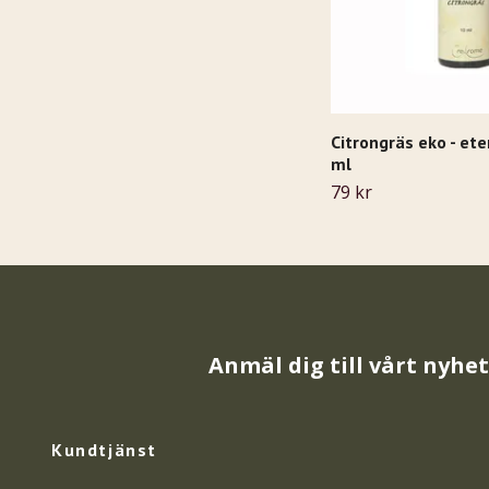
Citrongräs eko - ete
ml
79 kr
Anmäl dig till vårt nyhe
Kundtjänst