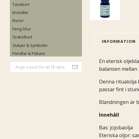
Tarotkort
Kristaller
Runor
Feng Shui
Orakelkort
INFORMATION
Statyer & Symboler
Pendlar & Pekare
En eterisk oljeb
balansen mellan 
Denna ritualolja 
passar fint i stu
Blandningen är ba
Innehåll
Bas: jojobaolja
Eteriska oljor: s