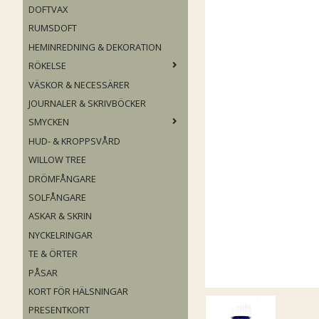
DOFTVAX
RUMSDOFT
HEMINREDNING & DEKORATION
RÖKELSE
VÄSKOR & NECESSÄRER
JOURNALER & SKRIVBÖCKER
SMYCKEN
HUD- & KROPPSVÅRD
WILLOW TREE
DRÖMFÅNGARE
SOLFÅNGARE
ASKAR & SKRIN
NYCKELRINGAR
TE & ÖRTER
PÅSAR
KORT FÖR HÄLSNINGAR
PRESENTKORT