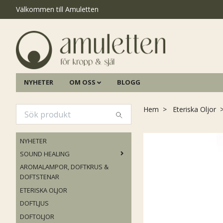
Välkommen till Amuletten
NYHETER
OM OSS
BLOGG
Hem
Eteriska Oljor
NYHETER
SOUND HEALING
AROMALAMPOR, DOFTKRUS &
DOFTSTENAR
ETERISKA OLJOR
DOFTLJUS
DOFTOLJOR