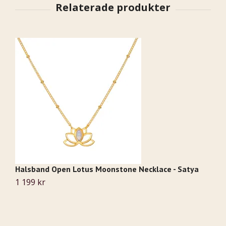
Halsband Open Lotus Moonstone Necklace - Satya
H
S
1 199 kr
1 