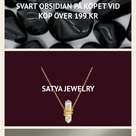
SVART OBSIDIAN PÅ KÖPET VID
KÖP ÖVER 199 KR
SATYA JEWELRY