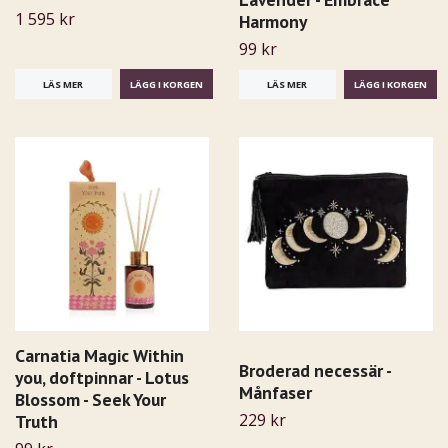
1 595 kr
Harmony
99 kr
LÄS MER
LÄS MER
Carnatia Magic Within
Broderad necessär -
you, doftpinnar - Lotus
Månfaser
Blossom - Seek Your
229 kr
Truth