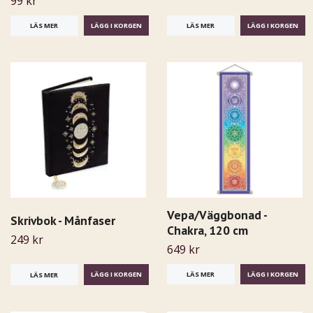
99 kr
LÄS MER
LÄS MER
Vepa/Väggbonad -
Skrivbok - Månfaser
Chakra, 120 cm
249 kr
649 kr
LÄS MER
LÄS MER