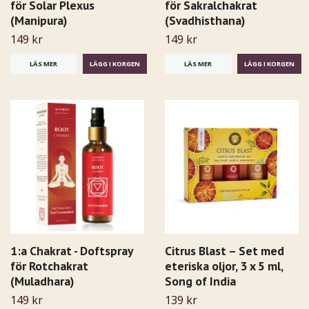
för Solar Plexus
för Sakralchakrat
(Manipura)
(Svadhisthana)
149 kr
149 kr
LÄS MER
LÄS MER
1:a Chakrat - Doftspray
Citrus Blast – Set med
för Rotchakrat
eteriska oljor, 3 x 5 ml,
(Muladhara)
Song of India
149 kr
139 kr