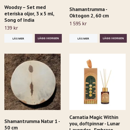
Woodsy – Set med
Shamantrumma -
eteriska oljor, 3 x 5 ml,
Oktogon 2, 60 cm
Song of India
1 595 kr
139 kr
LÄS MER
LÄS MER
Carnatia Magic Within
Shamantrumma Natur 1 -
you, doftpinnar - Lunar
50 cm
Lavender - Embrace