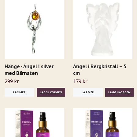
Hänge - Ängel I silver
Ängel i Bergkristall – 5
med Bärnsten
cm
299 kr
179 kr
LÄS MER
LÄS MER