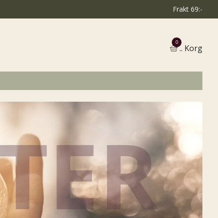
Frakt 69:-
0
.. Korg