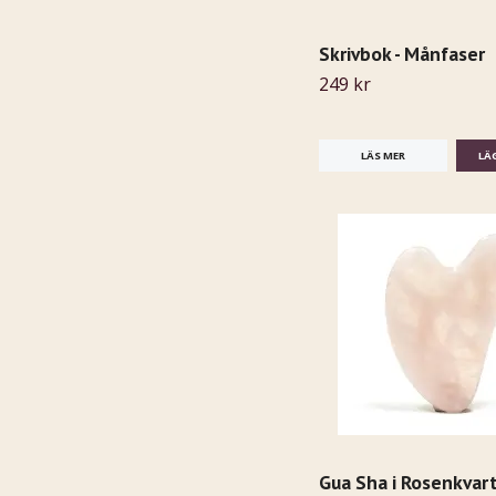
Skrivbok - Månfaser
249 kr
LÄS MER
Gua Sha i Rosenkvar