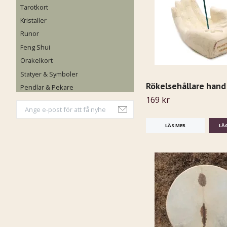
Tarotkort
Kristaller
Runor
Feng Shui
Orakelkort
Statyer & Symboler
Rökelsehållare hand
Pendlar & Pekare
169 kr
LÄS MER