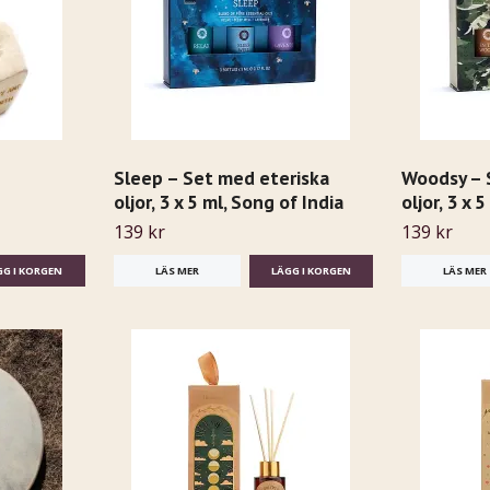
Sleep – Set med eteriska
Woodsy – 
oljor, 3 x 5 ml, Song of India
oljor, 3 x 
139 kr
139 kr
LÄS MER
LÄS MER