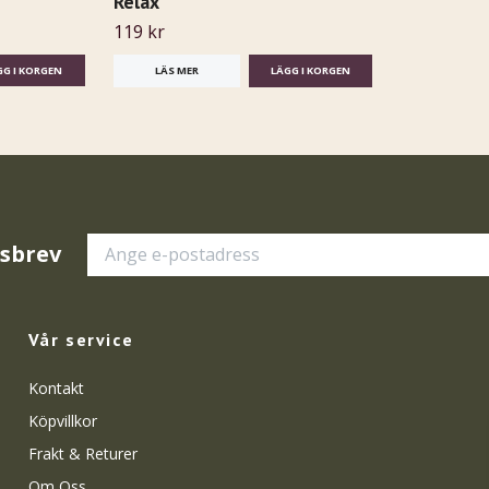
Relax
119 kr
LÄS MER
tsbrev
Vår service
Kontakt
Köpvillkor
Frakt & Returer
Om Oss