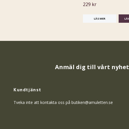
229 kr
LÄS MER
Anmäl dig till vårt nyhe
Kundtjänst
Tveka inte att kontakta oss på
butiken@amuletten.se