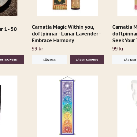
Carnatia Magic Within you,
Carnatia M
 1 - 50
doftpinnar - Lunar Lavender -
doftpinnar
Embrace Harmony
Seek Your 
99 kr
99 kr
LÄS MER
LÄS MER