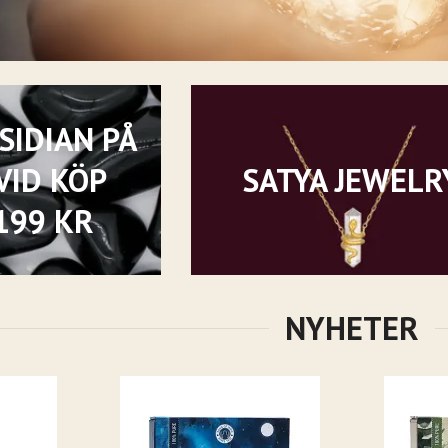
SIDIAN PÅ
VID KÖP
SATYA JEWELR
199 KR