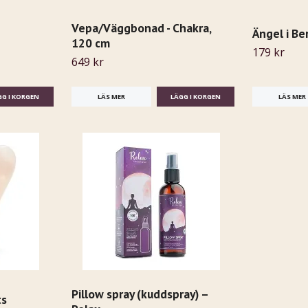
Vepa/Väggbonad - Chakra,
Ängel i Be
120 cm
179 kr
649 kr
LÄS MER
LÄS MER
Pillow spray (kuddspray) –
ts