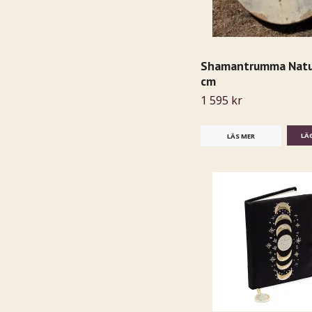
Shamantrumma Natur
cm
1 595 kr
LÄS MER