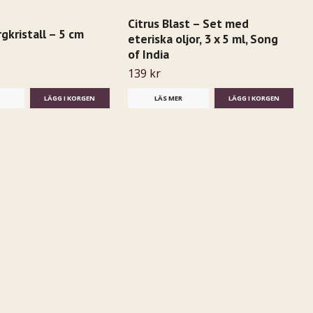
Citrus Blast – Set med
rgkristall – 5 cm
eteriska oljor, 3 x 5 ml, Song
of India
139 kr
LÄS MER