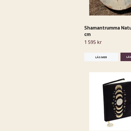
Shamantrumma Natur
cm
1 595 kr
LÄS MER