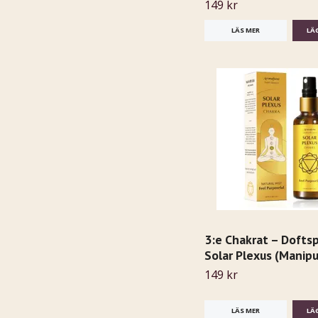
149 kr
LÄS MER
3:e Chakrat – Doftsp
Solar Plexus (Manipu
149 kr
LÄS MER