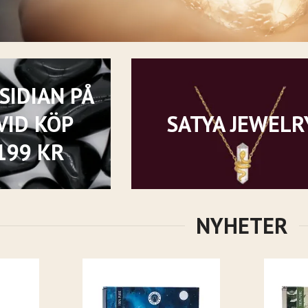
SIDIAN PÅ
VID KÖP
SATYA JEWELR
199 KR