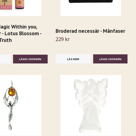
agic Within you,
Broderad necessär - Månfaser
 - Lotus Blossom -
229 kr
Truth
LÄS MER