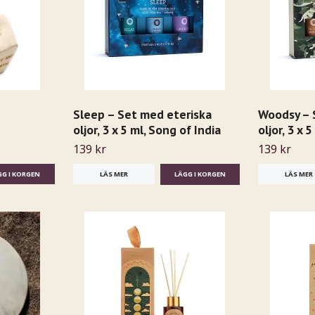
Sleep – Set med eteriska
Woodsy – 
oljor, 3 x 5 ml, Song of India
oljor, 3 x 
139 kr
139 kr
LÄS MER
LÄS MER