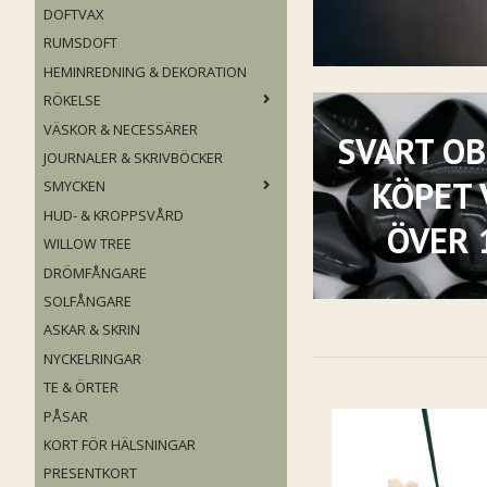
DOFTVAX
RUMSDOFT
HEMINREDNING & DEKORATION
RÖKELSE
VÄSKOR & NECESSÄRER
SVART OB
JOURNALER & SKRIVBÖCKER
KÖPET 
SMYCKEN
HUD- & KROPPSVÅRD
ÖVER 
WILLOW TREE
DRÖMFÅNGARE
SOLFÅNGARE
ASKAR & SKRIN
NYCKELRINGAR
TE & ÖRTER
PÅSAR
KORT FÖR HÄLSNINGAR
PRESENTKORT