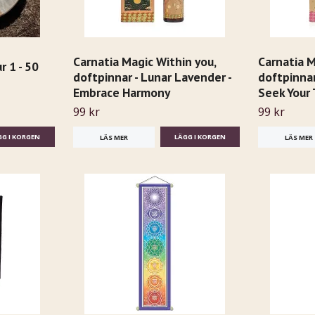
Carnatia Magic Within you,
Carnatia M
 1 - 50
doftpinnar - Lunar Lavender -
doftpinnar
Embrace Harmony
Seek Your 
99 kr
99 kr
LÄS MER
LÄS MER