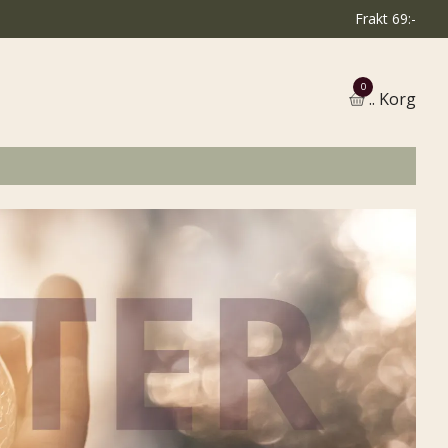
Frakt 69:-
0
.. Korg