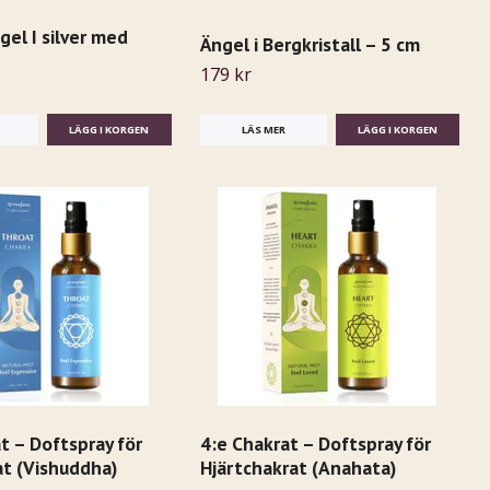
gel I silver med
Ängel i Bergkristall – 5 cm
179 kr
LÄS MER
t – Doftspray för
4:e Chakrat – Doftspray för
at (Vishuddha)
Hjärtchakrat (Anahata)