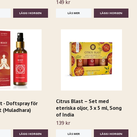
149 kr
LÄS MER
Citrus Blast – Set med
t - Doftspray för
eteriska oljor, 3 x 5 ml, Song
t (Muladhara)
of India
139 kr
LÄS MER