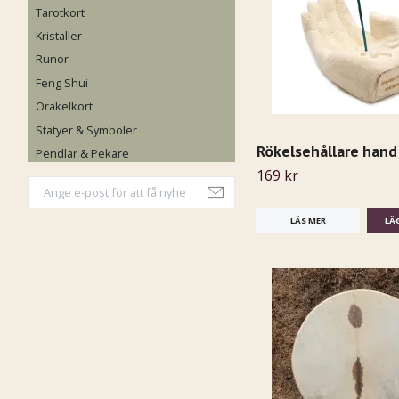
Tarotkort
Kristaller
Runor
Feng Shui
Orakelkort
Statyer & Symboler
Rökelsehållare hand
Pendlar & Pekare
169 kr
LÄS MER