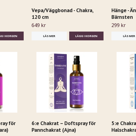
Vepa/Väggbonad - Chakra,
Hänge - Än
120 cm
Bärnsten
649 kr
299 kr
LÄS MER
LÄS MER
ray för
6:e Chakrat – Doftspray för
5:e Chakra
ara)
Pannchakrat (Ajna)
Halschakr