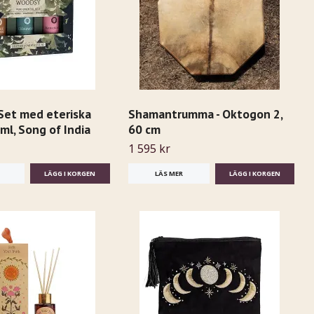
Set med eteriska
Shamantrumma - Oktogon 2,
5 ml, Song of India
60 cm
1 595 kr
LÄS MER