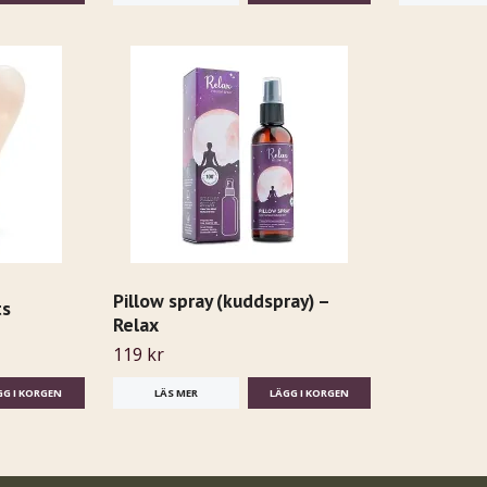
Pillow spray (kuddspray) –
ts
Relax
119 kr
LÄS MER