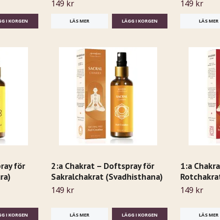
149 kr
149 kr
LÄS MER
LÄS MER
ray för
2:a Chakrat – Doftspray för
1:a Chakra
ra)
Sakralchakrat (Svadhisthana)
Rotchakra
149 kr
149 kr
LÄS MER
LÄS MER