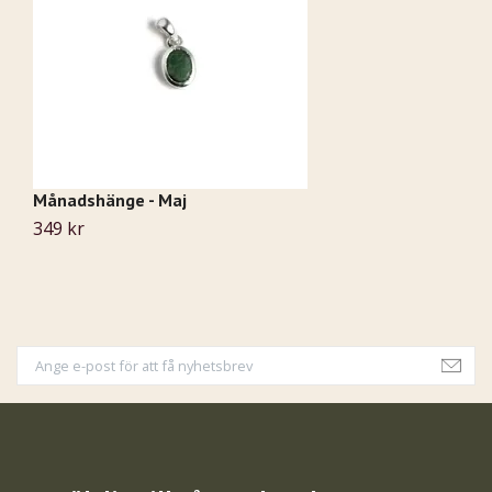
Månadshänge - Maj
M
349 kr
3