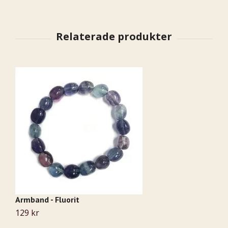
Armband - Fluorit
A
129 kr
Sl