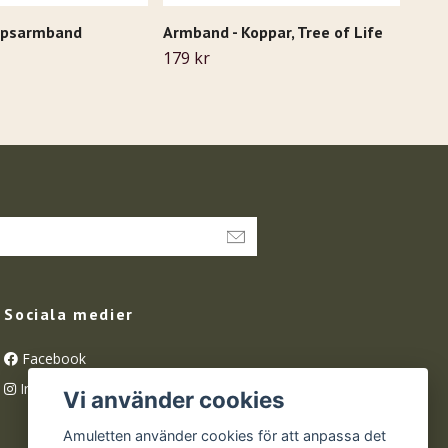
hipsarmband
Armband - Koppar, Tree of Life
Rökk
pärl
179 kr
129 
Sociala medier
Facebook
Instagram
Vi använder cookies
Amuletten använder cookies för att anpassa det