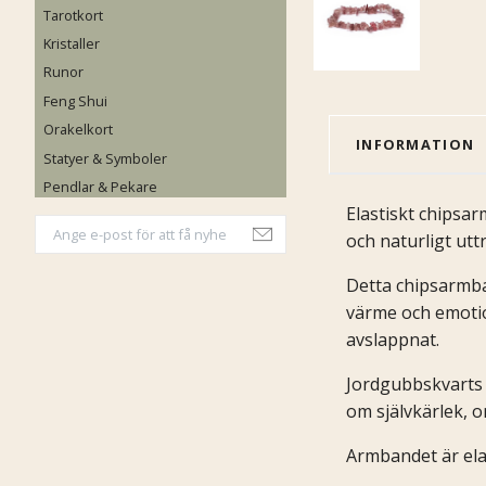
Tarotkort
Kristaller
Runor
Feng Shui
Orakelkort
INFORMATION
Statyer & Symboler
Pendlar & Pekare
Elastiskt chipsa
och naturligt uttr
Detta chipsarmban
värme och emotio
avslappnat.
Jordgubbskvarts 
om självkärlek, 
Armbandet är ela