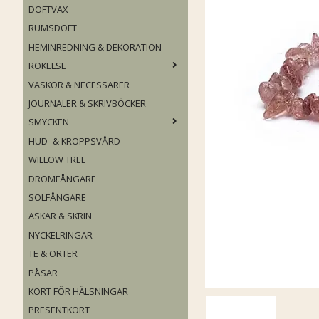
DOFTVAX
RUMSDOFT
HEMINREDNING & DEKORATION
RÖKELSE
VÄSKOR & NECESSÄRER
JOURNALER & SKRIVBÖCKER
SMYCKEN
HUD- & KROPPSVÅRD
WILLOW TREE
DRÖMFÅNGARE
SOLFÅNGARE
ASKAR & SKRIN
NYCKELRINGAR
TE & ÖRTER
PÅSAR
KORT FÖR HÄLSNINGAR
PRESENTKORT