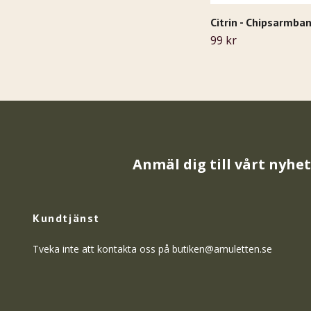
Citrin - Chipsarmba
99 kr
Anmäl dig till vårt nyhe
Kundtjänst
Tveka inte att kontakta oss på
butiken@amuletten.se