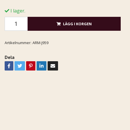
I lager.
LÄGG I KORGEN
Artikelnummer:
ARM-J959
Dela