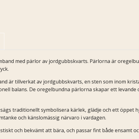
rmband med pärlor av jordgubbskvarts. Pärlorna är oregelbun
yck.
d är tillverkat av jordgubbskvarts, en sten som inom krista
nell balans. De oregelbundna pärlorna skapar ett levande 
sägs traditionellt symbolisera kärlek, glädje och ett öppe
omtanke och känslomässig närvaro i vardagen.
stiskt och bekvämt att bära, och passar fint både ensamt 