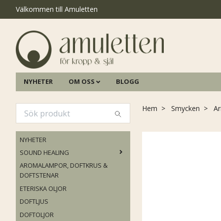
Välkommen till Amuletten
NYHETER
OM OSS
BLOGG
Hem
Smycken
A
NYHETER
SOUND HEALING
AROMALAMPOR, DOFTKRUS &
DOFTSTENAR
ETERISKA OLJOR
DOFTLJUS
DOFTOLJOR