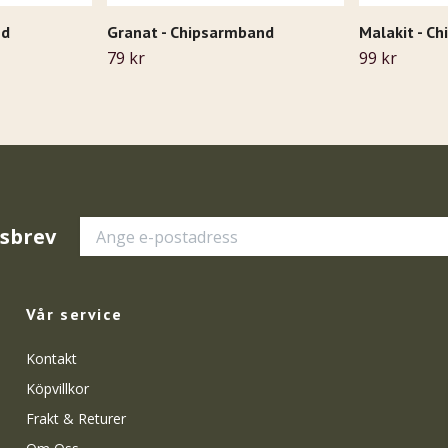
nd
Granat - Chipsarmband
Malakit - C
79 kr
99 kr
tsbrev
Vår service
Kontakt
Köpvillkor
Frakt & Returer