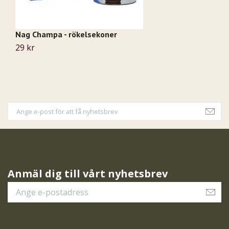
Nag Champa - rökelsekoner
S
29 kr
2
Anmäl dig till vårt nyhetsbrev