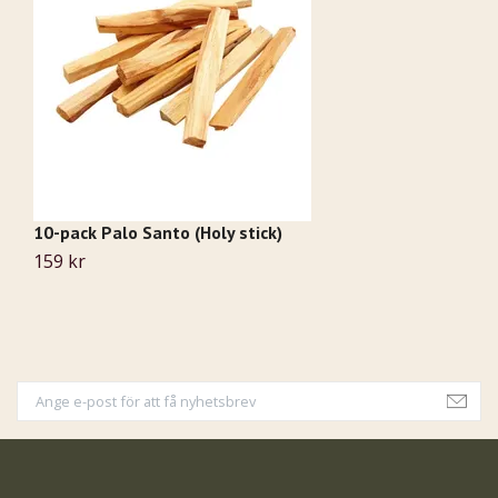
10-pack Palo Santo (Holy stick)
S
159 kr
Sl