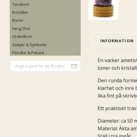
Tarotkort
Kristaller
Runor
Feng Shui
Orakelkort
INFORMATION
Statyer & Symboler
Pendlar & Pekare
En vacker ametis
toner och kristall
Den runda formen
klarhet och inre 
lika fint på skri
Ett praktiskt träs
Diameter: ca 50
Material: Äkta am
Ställ i trä ingår