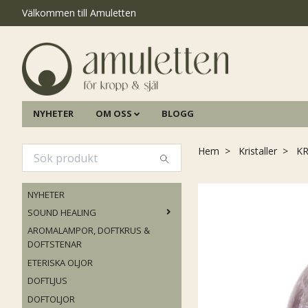
Välkommen till Amuletten
NYHETER
OM OSS
BLOGG
Hem
Kristaller
KR
NYHETER
SOUND HEALING
AROMALAMPOR, DOFTKRUS &
DOFTSTENAR
ETERISKA OLJOR
DOFTLJUS
DOFTOLJOR