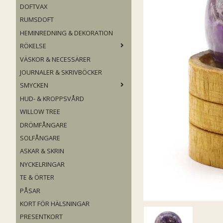
DOFTVAX
RUMSDOFT
HEMINREDNING & DEKORATION
RÖKELSE
VÄSKOR & NECESSÄRER
JOURNALER & SKRIVBÖCKER
SMYCKEN
HUD- & KROPPSVÅRD
WILLOW TREE
DRÖMFÅNGARE
SOLFÅNGARE
ASKAR & SKRIN
NYCKELRINGAR
TE & ÖRTER
PÅSAR
KORT FÖR HÄLSNINGAR
PRESENTKORT