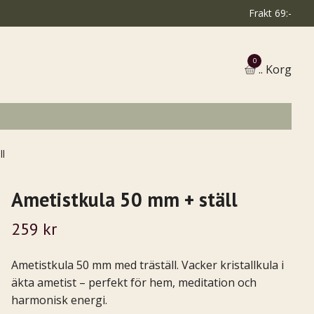
Frakt 69:-
0
.. Korg
ll
Ametistkula 50 mm + ställ
259 kr
Ametistkula 50 mm med träställ. Vacker kristallkula i
äkta ametist – perfekt för hem, meditation och
harmonisk energi.