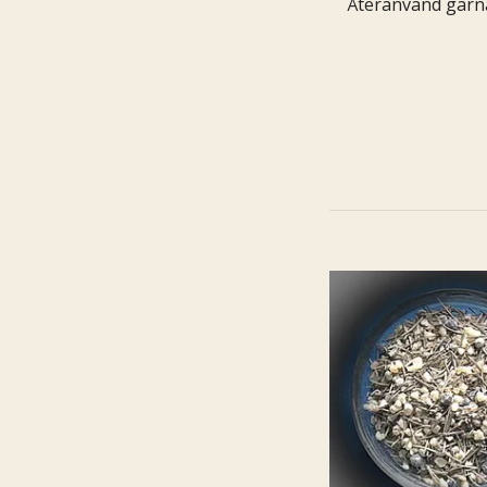
Återanvänd gärn