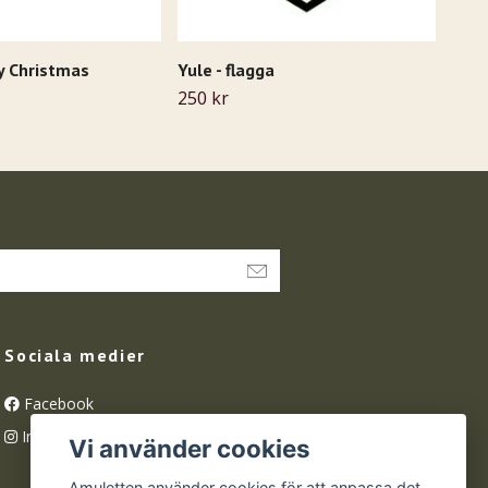
y Christmas
Yule - flagga
Arom
250 kr
249 
Sociala medier
Facebook
Instagram
Vi använder cookies
Amuletten använder cookies för att anpassa det