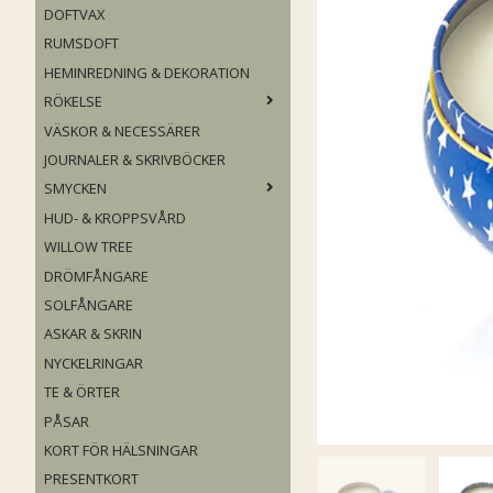
DOFTVAX
RUMSDOFT
HEMINREDNING & DEKORATION
RÖKELSE
VÄSKOR & NECESSÄRER
JOURNALER & SKRIVBÖCKER
SMYCKEN
HUD- & KROPPSVÅRD
WILLOW TREE
DRÖMFÅNGARE
SOLFÅNGARE
ASKAR & SKRIN
NYCKELRINGAR
TE & ÖRTER
PÅSAR
KORT FÖR HÄLSNINGAR
PRESENTKORT