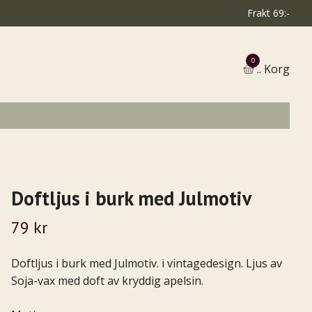
Frakt 69:-
0
.. Korg
Doftljus i burk med Julmotiv
79 kr
Doftljus i burk med Julmotiv. i vintagedesign. Ljus av
Soja-vax med doft av kryddig apelsin.