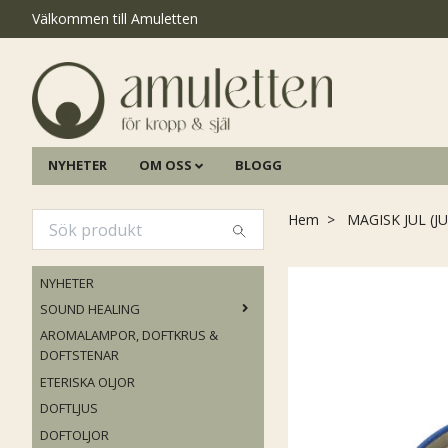
Välkommen till Amuletten
NYHETER
OM OSS
BLOGG
Hem
MAGISK JUL (
NYHETER
SOUND HEALING
AROMALAMPOR, DOFTKRUS &
DOFTSTENAR
ETERISKA OLJOR
DOFTLJUS
DOFTOLJOR