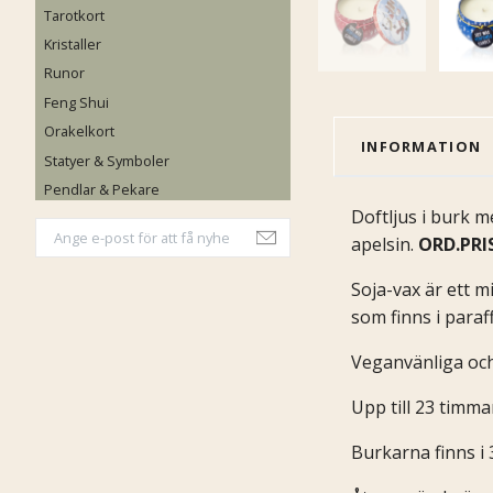
Tarotkort
Kristaller
Runor
Feng Shui
Orakelkort
INFORMATION
Statyer & Symboler
Pendlar & Pekare
Doftljus i burk m
apelsin.
ORD.PRIS
Soja-vax är ett mi
som finns i paraf
Veganvänliga och 
Upp till 23 timma
Burkarna finns i 3