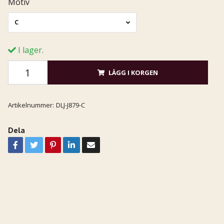
Motiv
C
I lager.
LÄGG I KORGEN
Artikelnummer:
DLJ-J879-C
Dela