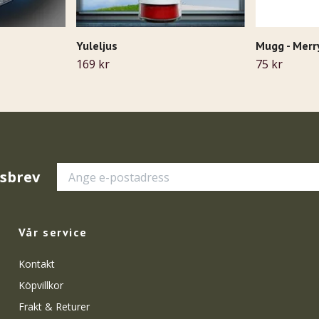
Yuleljus
Mugg - Merr
169 kr
75 kr
tsbrev
Vår service
Kontakt
Köpvillkor
Frakt & Returer