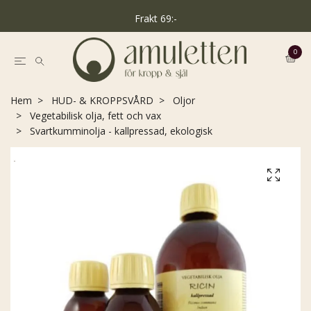
Frakt 69:-
0
Hem
HUD- & KROPPSVÅRD
Oljor
Vegetabilisk olja, fett och vax
Svartkumminolja - kallpressad, ekologisk