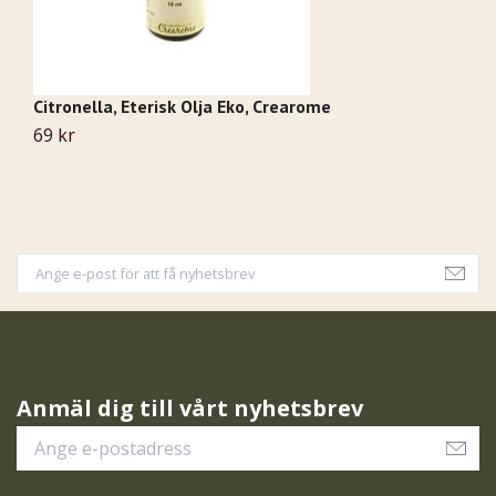
Citronella, Eterisk Olja Eko, Crearome
Ce
69 kr
5
Anmäl dig till vårt nyhetsbrev