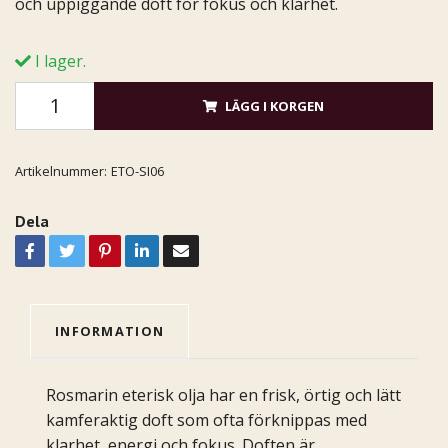
och uppiggande doft för fokus och klarhet.
I lager.
LÄGG I KORGEN
Artikelnummer:
ETO-SI06
Dela
INFORMATION
Rosmarin eterisk olja har en frisk, örtig och lätt
kamferaktig doft som ofta förknippas med
klarhet, energi och fokus. Doften är