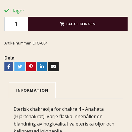
I lager.
LÄGG I KORGEN
Artikelnummer:
ETO-C04
Dela
INFORMATION
Eterisk chakraolja för chakra 4 - Anahata
(Hjärtchakrat). Varje flaska innehåller en
blandning av högkvalitativa eteriska oljor och
kallpressad jojobaolja.