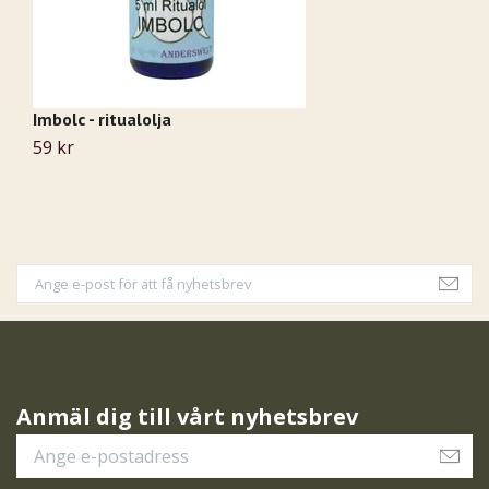
Imbolc - ritualolja
Me
59 kr
1
Anmäl dig till vårt nyhetsbrev