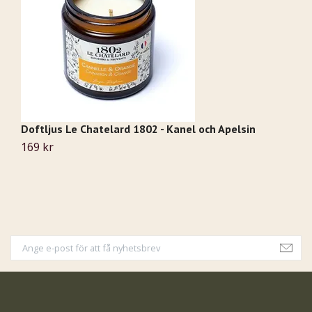
Doftljus Le Chatelard 1802 - Kanel och Apelsin
Do
169 kr
1