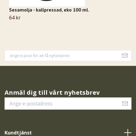
Sesamolja - kallpressad, eko 100 ml.
B
64 kr
Sl
Anmäl dig till vårt nyhetsbrev
Kundtjänst