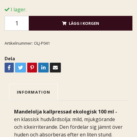
I lager.
LÄGG I KORGEN
Artikelnummer:
OLJ-P041
Dela
INFORMATION
Mandelolja kallpressad ekologisk 100 ml
-
en klassisk hudvårdsolja: mild, mjukgörande
och ickeirriterande. Den fördelar sig jämnt över
huden och absorberas efter en liten stund.