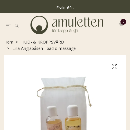
Frakt 69:-
0
Hem
HUD- & KROPPSVÅRD
Lilla Änglapåsen - bad o massage