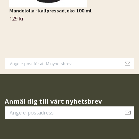
Mandelolja - kallpressad, eko 100 ml
Al
129 kr
8
Anmäl dig till vårt nyhetsbrev