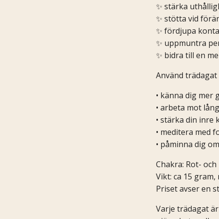
✨ stärka uthålli
✨ stötta vid förä
✨ fördjupa kont
✨ uppmuntra pers
✨ bidra till en m
Använd trädagat n
• känna dig mer 
• arbeta mot lång
• stärka din inre 
• meditera med f
• påminna dig om 
Chakra: Rot- och
Vikt: ca 15 gram,
Priset avser en s
Varje trädagat är