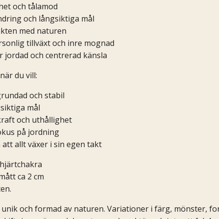
ghet och tålamod
ndring och långsiktiga mål
akten med naturen
onlig tillväxt och inre mognad
er jordad och centrerad känsla
är du vill:
grundad och stabil
siktiga mål
kraft och uthållighet
okus på jordning
att allt växer i sin egen takt
 hjärtchakra
 mått ca 2 cm
ten.
 unik och formad av naturen. Variationer i färg, mönster, fo