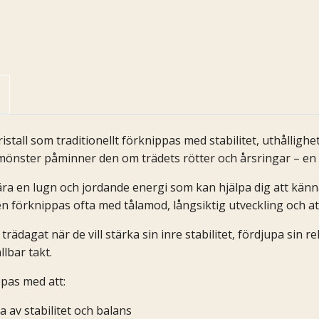
istall som traditionellt förknippas med stabilitet, uthållig
önster påminner den om trädets rötter och årsringar – en sy
ra en lugn och jordande energi som kan hjälpa dig att känna
n förknippas ofta med tålamod, långsiktig utveckling och att 
ädagat när de vill stärka sin inre stabilitet, fördjupa sin re
llbar takt.
pas med att:
 av stabilitet och balans