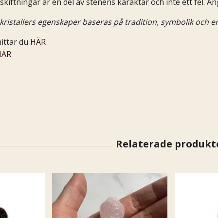
skiftningar är en del av stenens karaktär och inte ett fel. An
kristallers egenskaper baseras på tradition, symbolik och er
hittar du
HÄR
HÄR