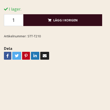
I lager.
LÄGG I KORGEN
Artikelnummer:
STT-T210
Dela