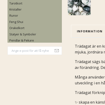
Tarotkort
Kristaller
Runor
Feng Shui
Orakelkort
INFORMATION
Statyer & Symboler
Pendlar & Pekare
Trädagat är en kr
mjuka, jordnära m
Trädagat sägs bä
av förändring. De
Många använder tr
utveckling i en hå
Trädagat förknip
✨ skapa en känsla