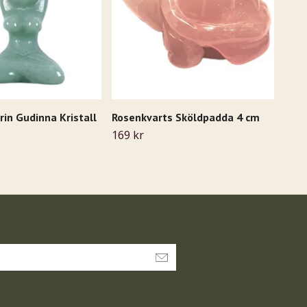
rin Gudinna Kristall
Rosenkvarts Sköldpadda 4 cm
Kris
169 kr
275 