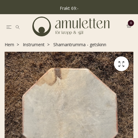
Frakt 69:-
0
Hem
Instrument
Shamantrumma - getskinn